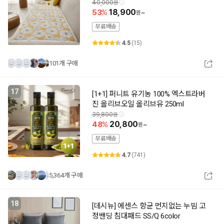
40,000
53
18,900
~
무료배송
4.5
(15)
101개 구매
17
[1+1] 퍼니트 유기농 100% 엑스트라버
진 올리브오일 올리브유 250ml
39,800
48
20,800
~
무료배송
4.7
(741)
5,364개 구매
18
[데시뉴] 에센스 항균 먼지없는 누빔 고
정밴딩 침대패드 SS/Q 6color