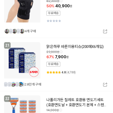
82,300
50
40,900
무료배송
4개 구매
21
맑은하루 바른미용티슈(200매X6개입)
23,900
67
7,900
무료배송
4.8
(4,788)
2.8만개 구매
22
나폴리가든 질레트 호환용 면도기세트
(호환면도날 + 호환면도기 본체 + 스텐
거치대)
14,000