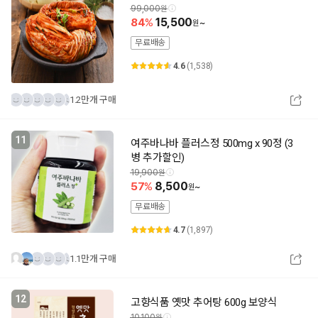
99,000
84
15,500
~
무료배송
4.6
(1,538)
1.2만개 구매
11
여주바나바 플러스정 500mg x 90정 (3
병 추가할인)
19,900
57
8,500
~
무료배송
4.7
(1,897)
1.1만개 구매
12
고향식품 옛맛 추어탕 600g 보양식
10,100