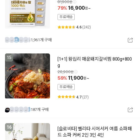
슐/2개월분) 햄프씨드
81,900
79
16,900
~
무료배송
4.6
(242)
1,961개 구매
15
[1+1] 왕십리 매운돼지갈비찜 800g+800
g
28,900
59
11,900
~
무료배송
4.7
(27)
187개 구매
16
[슬로비타] 벨리타 시어서커 여름 쇼파패
드 소파 커버 2인 3인 4인