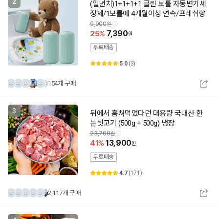
2
(일년치)1+1+1+1 클린 보틀 자동변기세
정제/1보틀에 4개월이상 연속/프레쉬향
9,900
25
7,390
무료배송
5.0
(3)
154개 구매
3
뒤에서 훔쳐먹었다던 대용량 국내산 한
돈뒷고기 (500g + 500g) 냉장
23,700
41
13,900
무료배송
4.7
(171)
2,117개 구매