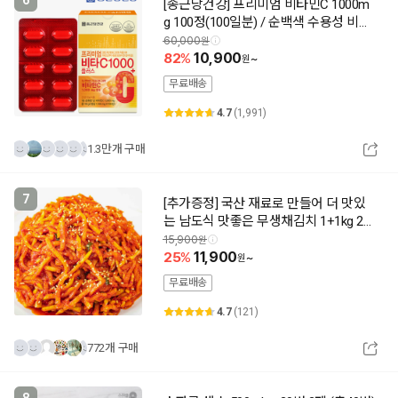
6
[종근당건강] 프리미엄 비타민C 1000m
g 100정(100일분) / 순백색 수용성 비타
민씨
60,000
82
10,900
~
무료배송
4.7
(1,991)
1.3만개 구매
7
[추가증정] 국산 재료로 만들어 더 맛있
는 남도식 맛좋은 무생채김치 1+1kg 2+
1kg 4+1kg
15,900
25
11,900
~
무료배송
4.7
(121)
772개 구매
8