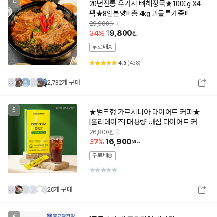
4
20년전통 우거지 뼈해장국★1000g X4
팩★8인분양!! 총 4kg 괴물특가중!!
29,900
34
19,800
무료배송
4.6
(458)
2,732개 구매
5
★벌크형 가르시니아 다이어트 커피★
[홀리데이즈] 대용량 빼심 다이어트 커피
맛 100포/200포/300포 신제품 출시 최
26,800
저특가
37
16,900
~
무료배송
20개 구매