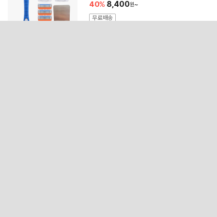
40
8,400
~
무료배송
4.5
(250)
1,824개 구매
23
국산 시원한 냉감 시어서커 소파 쇼파 논
슬립 패드 덮개
23,900
27
17,500
~
무료배송
4.7
(9)
113개 구매
24
BFL 고탄력 무릎보호대 (추가할인)
28,900
73
7,900
~