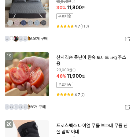
16,900
30
11,800
~
무료배송
4.7
(113)
646개 구매
19
산지직송 못난이 완숙 토마토 5kg 주스
용
23,000
48
11,900
무료배송
4.7
(7)
58개 구매
20
프로스펙스 다이얼 무릎 보호대 무릅 관
절 압박 아대