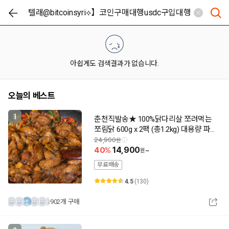
아쉽게도 검색결과가 없습니다.
오늘의 베스트
1
춘천직발송★ 100%닭다리살 쪼려먹는
쪼림닭 600g x 2팩 (총1.2kg) 대용량 파
격특가!!
24,900
40
14,900
~
무료배송
4.5
(130)
902개 구매