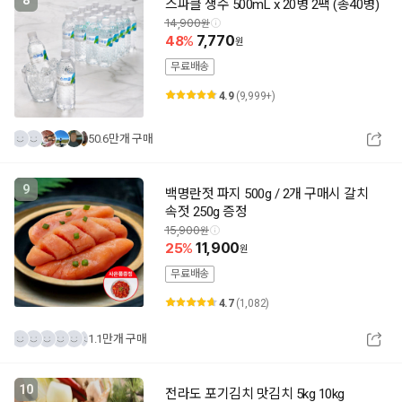
스파클 생수 500mL x 20병 2팩 (총40병)
14,900
48
7,770
무료배송
4.9
(9,999+)
50.6만개 구매
9
백명란젓 파지 500g / 2개 구매시 갈치
속젓 250g 증정
15,900
25
11,900
무료배송
4.7
(1,082)
1.1만개 구매
10
전라도 포기김치 맛김치 5kg 10kg