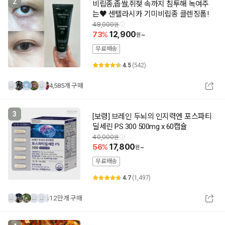
2
비립종,좁쌀,쥐젖 속까지 침투해 녹여주
는♥ 센텔라시카 기미비립종 클렌징폼!
48,000
73
12,900
~
무료배송
4.5
(542)
4,585개 구매
3
[보령] 브레인 두뇌의 인지력엔 포스파티
딜세린 PS 300 500mg x 60캡슐
40,000
56
17,800
~
무료배송
4.7
(1,497)
1.2만개 구매