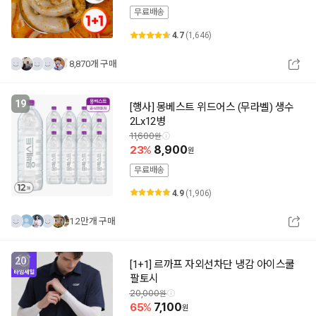
무료배송
4.7
(1,646)
8,870개 구매
19
[행사] 몽베스트 위드어스 (무라벨) 생수
2Lx12병
11,600
23
8,900
무료배송
4.9
(1,906)
1.2만개 구매
20
[1+1] 르까프 자외선차단 냉감 아이스쿨
팔토시
20,000
65
7,100