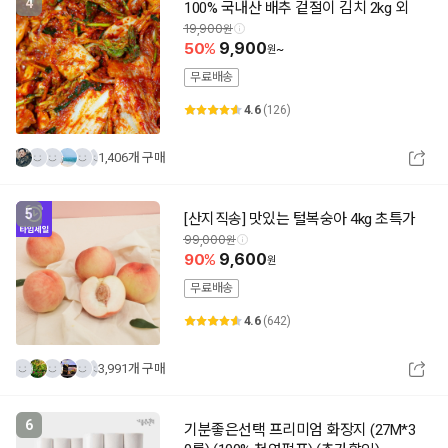
4
100% 국내산 배추 겉절이 김치 2kg 외
19,900
50
9,900
~
무료배송
4.6
(126)
1,406개 구매
5
[산지직송] 맛있는 털복숭아 4kg 초특가
99,000
90
9,600
무료배송
4.6
(642)
3,991개 구매
6
기분좋은선택 프리미엄 화장지 (27M*3