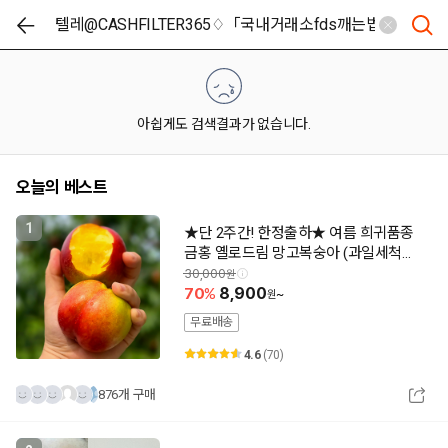
아쉽게도 검색결과가 없습니다.
오늘의 베스트
1
★단 2주간! 한정출하★ 여름 희귀품종
금홍 옐로드림 망고복숭아 (과일세척제
증정)
30,000
70
8,900
~
무료배송
4.6
(70)
876개 구매