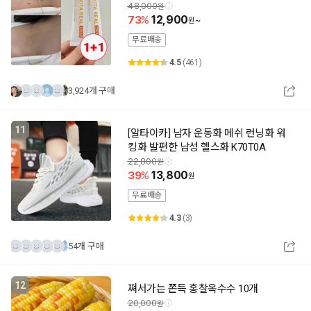
48,000
73
12,900
~
무료배송
4.5
(461)
3,924개 구매
11
[알타이카] 남자 운동화 메쉬 런닝화 워
킹화 발편한 남성 헬스화 K70T0A
22,800
39
13,800
무료배송
4.3
(3)
54개 구매
12
쪄서가는 쫀득 홍찰옥수수 10개
20,000