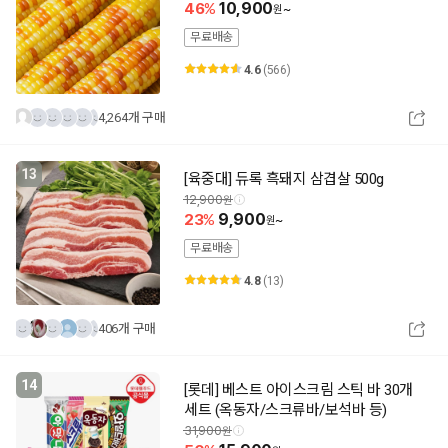
46
10,900
~
무료배송
4.6
(566)
4,264개 구매
13
[육중대] 듀록 흑돼지 삼겹살 500g
12,900
23
9,900
~
무료배송
4.8
(13)
406개 구매
14
[롯데] 베스트 아이스크림 스틱 바 30개
세트 (옥동자/스크류바/보석바 등)
31,900