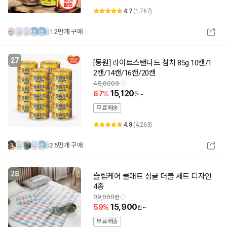
4.7
(1,767)
1.2만개 구매
27
[동원] 라이트스탠다드 참치 85g 10캔/1
2캔/14캔/16캔/20캔
45,600
67
15,120
~
무료배송
4.8
(4,263)
2.5만개 구매
28
슬립케어 쿨매트 싱글 더블 세트 디자인
4종
39,000
59
15,900
~
무료배송