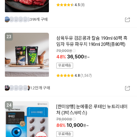
4.5
(8)
399개 구매
23
삼육두유 검은콩과 칼슘 190ml 60팩 흑
임자 두유 파우치 190ml 20팩(총80팩)
70,000
48
36,500
~
무료배송
4.8
(1,567)
1.2만개 구매
24
[한미양행] 눈에좋은 루테인 뉴트리네이
처 (3박스/6박스)
76,000
86
10,900
~
무료배송