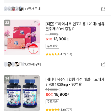
1.1만개 구매
33
[피죤] 드라이시트 건조기용 120매+섬유
탈취제 80ml 증정 P
35,800
61
13,900
무료배송
4.7
(734)
3,926개 구매
34
[캐나다직수입] 혈행 개선 데일리 오메가
3 700 1,020mg × 90캡슐
79,000
80
15,900
무료배송
4.6
(707)