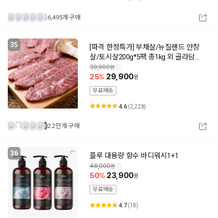
6,495개 구매
35
[파격 한정특가] 부채살/뉴질랜드 안창
살/토시살200g*5팩 총1kg 외 골라담기/
2세트구매시 쌈장200G 추가배송
39,900
25
29,900
무료배송
4.6
(2,228)
2.2만개 구매
36
플루 대용량 향수 바디워시1+1
48,000
50
23,900
무료배송
4.7
(18)