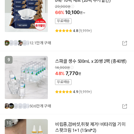
0매*10팩 세트 (20팩 추가할인)
29,900
66
10,100
~
무료배송
4.8
(9,999+)
12.1만개 구매
9
스파클 생수 500mL x 20병 2팩 (총40병)
14,900
48
7,770
무료배송
4.9
(9,999+)
50.6만개 구매
10
비립종,검버섯,쥐젖 제거! 비타리얼 기미
스팟크림 1+1 (15ml*2)