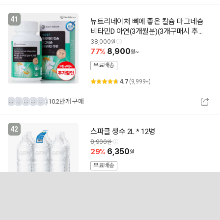
41
뉴트리네이처 뼈에 좋은 칼슘 마그네슘
비타민D 아연(3개월분)(3개구매시 추가
할인)
38,000
77
8,900
~
무료배송
4.7
(9,999+)
10.2만개 구매
42
스파클 생수 2L * 12병
8,900
29
6,350
무료배송
4.8
(3,752)
1.8만개 구매