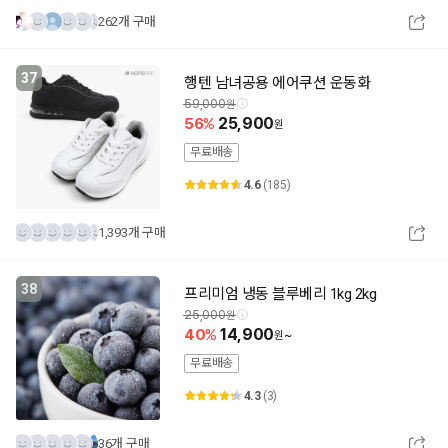
262개 구매
37
행텐 남녀공용 에어쿠션 운동화
59,000
56
25,900
무료배송
4.6
(185)
1,393개 구매
38
프리미엄 냉동 블루베리 1kg 2kg
25,000
40
14,900
~
무료배송
4.3
(3)
36개 구매