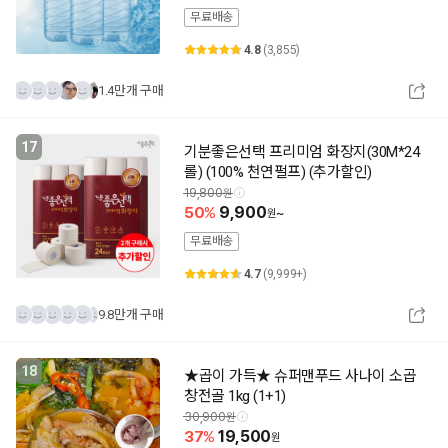
무료배송
4.8
(3,855)
1.4만개 구매
17
기분좋은선택 프리미엄 화장지(30M*24
롤) (100% 천연펄프) (추가할인)
19,800
50
9,900
~
무료배송
4.7
(9,999+)
9.8만개 구매
18
★곱이 가득★ 슈퍼맨푸드 사나이 소곱
창전골 1kg (1+1)
30,900
37
19,500