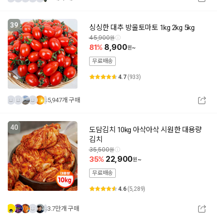
39
싱싱한 대추 방울토마토 1kg 2kg 5kg
45,900
81
8,900
~
무료배송
4.7
(933)
5,947개 구매
40
도담김치 10kg 아삭아삭 시원한 대용량
김치
35,500
35
22,900
~
무료배송
4.6
(5,289)
3.7만개 구매