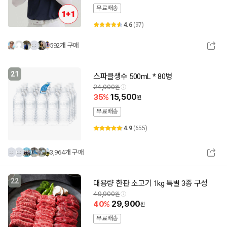
무료배송
4.6
(97)
592개 구매
21
스파클생수 500mL * 80병
24,000
35
15,500
무료배송
4.9
(655)
3,964개 구매
22
대용량 한판 소고기 1kg 특별 3종 구성
49,900
40
29,900
무료배송