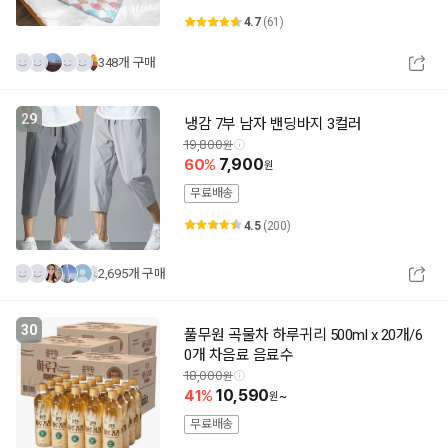
4.7
(61)
348개 구매
29
냉감 7부 남자 밴딩바지 3컬러
19,800
60
7,900
무료배송
4.5
(200)
2,695개 구매
30
풀무원 곡물차 하루귀리 500ml x 20개/6
0개 차음료 음료수
18,000
41
10,590
~
무료배송