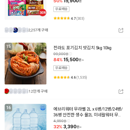
50
15,900
무료배송
4.7
(303)
2,257개 구매
15
전라도 포기김치 맛김치 5kg 10kg
99,000
84
15,500
~
무료배송
4.6
(1,535)
1.2만개 구매
16
에브리워터 무라벨 2L x 6병/12병/24병/
36병 안전한 생수 물2L 미네랄워터 무라
벨생수 샘물
4,990
32
3,390
~