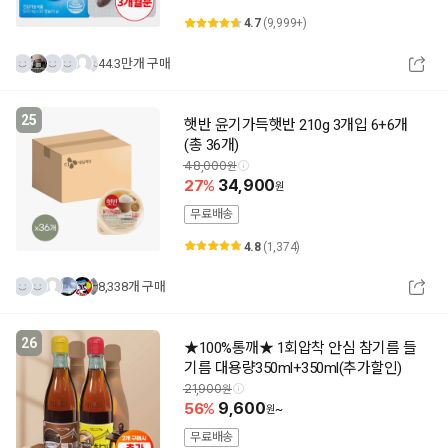
4.7
(9,999+)
44.3만개 구매
25
햇반 윤기가득햇반 210g 3개입 6+6개
(총 36개)
48,000
27
34,900
무료배송
4.8
(1,374)
8,338개 구매
26
★100%통깨★ 1회압착 안심 참기름 들
기름 대용량350ml+350ml(추가할인)
21,900
56
9,600
~
무료배송