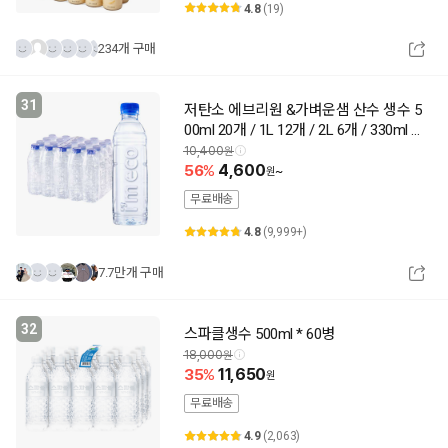
4.8
(19)
234개 구매
31
저탄소 에브리원 &가벼운샘 산수 생수 5
00ml 20개 / 1L 12개 / 2L 6개 / 330ml 2
0개
10,400
56
4,600
~
무료배송
4.8
(9,999+)
7.7만개 구매
32
스파클생수 500ml * 60병
18,000
35
11,650
무료배송
4.9
(2,063)