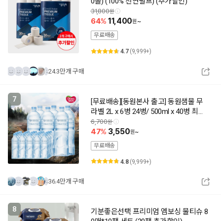
0롤) (100% 천연펄프) (추가할인)
31,800
64
11,400
~
무료배송
4.7
(9,999+)
24.3만개 구매
7
[무료배송][동원본사 출고] 동원샘물 무
라벨 2L x 6병 24병/ 500ml x 40병 최근
제조 상품출고 동원공식대리점
6,700
47
3,550
~
무료배송
4.8
(9,999+)
36.4만개 구매
8
기분좋은선택 프리미엄 엠보싱 물티슈 8