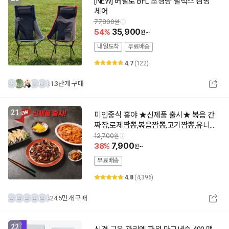
[NEW] 버팔로 BFL 초경량 릴렉스 캠핑
체어
77,800
54
35,900
~
내일도착
무료배송
4.7
(122)
1.3만개 구매
21
미인중식 홍야 ★신제품 출시★ 볶음 간
짜장,로제짬뽕,볶음짬뽕,고기짬뽕,유니
짜장
12,700
38
7,900
~
무료배송
4.8
(4,396)
24.5만개 구매
22