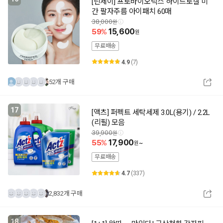
[린제이] 프로바이오틱스 하이드로겔 미
간 팔자주름 아이패치 60매
38,000
59
15,600
무료배송
4.9
(7)
52개 구매
17
[액츠] 퍼펙트 세탁세제 3.0L(용기) / 2.2L
(리필) 모음
39,900
55
17,900
~
무료배송
4.7
(337)
2,832개 구매
18