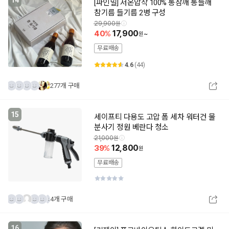
14
[파인밀] 저온압착 100% 통참깨 통들깨
참기름 들기름 2병 구성
29,900
40
17,900
~
무료배송
4.6
(44)
277개 구매
15
세이프티 다용도 고압 폼 세차 워터건 물
분사기 정원 베란다 청소
21,000
39
12,800
무료배송
4개 구매
16