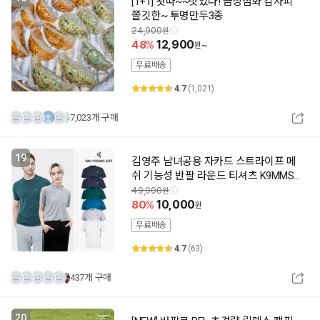
[1+1] 왓따~~맛있다! 금상첨화 감자피
쫄깃한~ 투명만두3종
24,900
48
12,900
~
무료배송
4.7
(1,021)
7,023개 구매
19
김영주 남녀공용 자카드 스트라이프 메
쉬 기능성 반팔 라운드 티셔츠 K9MMSH
1947_
49,000
80
10,000
무료배송
4.7
(63)
437개 구매
20