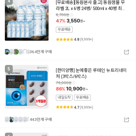
4
[무료배송][동원본사 출고] 동원샘물 무
라벨 2L x 6병 24병/ 500ml x 40병 최근
제조 상품출고 동원공식대리점
6,700
47
3,550
~
무료배송
4.8
(9,999+)
36.4만개 구매
5
[한미양행] 눈에좋은 루테인 뉴트리네이
처 (3박스/6박스)
76,000
86
10,900
~
내일도착
무료배송
4.7
(9,999+)
44.3만개 구매