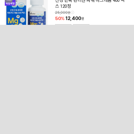
신경 근육 관리엔 파워 마그네슘 400 맥
스 120정
25,000
50
12,400
내일도착
무료배송
4.7
(60)
820개 구매
23
고당도 경북 썸머킹 아오리 청사과 2kg~
50,000
83
8,400
~
무료배송
3개 구매
24
[1+1] 여름용 남성 주름방지 만능 등산