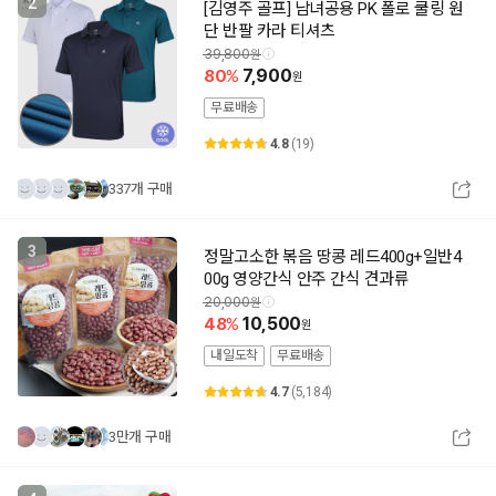
2
[김영주 골프] 남녀공용 PK 폴로 쿨링 원
단 반팔 카라 티셔츠
39,800
80
7,900
무료배송
4.8
(19)
337개 구매
3
정말고소한 볶음 땅콩 레드400g+일반4
00g 영양간식 안주 간식 견과류
20,000
48
10,500
내일도착
무료배송
4.7
(5,184)
3만개 구매