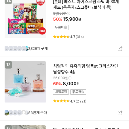
12
[롯데] 베스트 아이스크림 스틱 바 30개
세트 (옥동자/스크류바/보석바 등)
31,900
50
15,900
무료배송
4.7
(314)
2,328개 구매
13
치명적인 유혹의향 명품st 크리스찬딘
남성향수 4종
26,000
69
8,000
내일도착
무료배송
4.7
(2,921)
8.3만개 구매