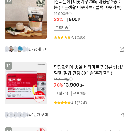
10
[산과들에] 미숫가루700g 대용량 2종 2
봉 (바른생활 미숫가루/ 블랙 미숫가루)
16,900
32
11,500
~
무료배송
4.8
(585)
2,796개 구매
11
혈당관리에 좋은 비타마트 혈당큐 쌩쌩/
혈행, 혈압 건강 60캡슐(추가할인)
59,000
76
13,900
~
내일도착
무료배송
4.7
(2,243)
4.9만개 구매