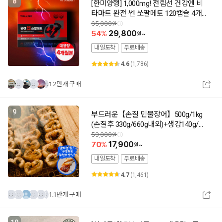
8
[한미양행] 1,000mg! 전립선 건강엔 비
타마트 완전 쎈 쏘팔메토 120캡슐 4개월
분(추가할인)
65,000
54
29,800
~
내일도착
무료배송
4.6
(1,786)
1.2만개 구매
9
부드러운【손질 민물장어】500g/1kg
(손질후 330g/660g내외)+생강140g/소
스2종
59,000
70
17,900
~
내일도착
무료배송
4.7
(1,461)
1.1만개 구매