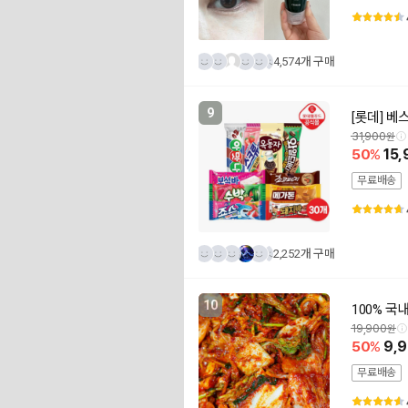
4,574개 구매
9
[롯데] 베
31,900
50
15,
무료배송
2,252개 구매
10
100% 국
19,900
50
9,
무료배송