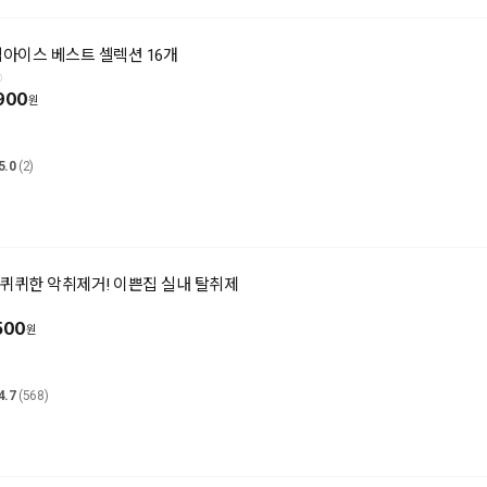
떡아이스 베스트 셀렉션 16개
900
5.0
(2)
 퀴퀴한 악취제거! 이쁜집 실내 탈취제
500
4.7
(568)