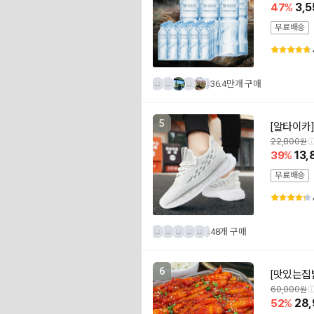
47
3,5
무료배송
36.4만개 구매
5
[알타이카]
22,800
39
13,
무료배송
48개 구매
6
[맛있는집밥
60,000
52
28