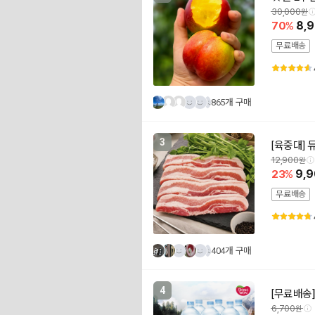
30,000
70
8,
무료배송
865개 구매
3
[육중대] 
12,900
23
9,
무료배송
404개 구매
4
[무료배송]
6,700