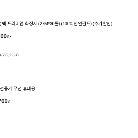
 프리미엄 화장지 (27M*30롤) (100% 천연펄프) (추가할인)
400
~
4.7
(9,999+)
 선풍기 무선 휴대용
700