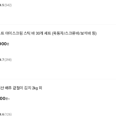
4.5
(542)
스트 아이스크림 스틱 바 30개 세트 (옥동자/스크류바/보석바 등)
900
4.7
(298)
내산 배추 겉절이 김치 2kg 외
900
~
4.6
(126)