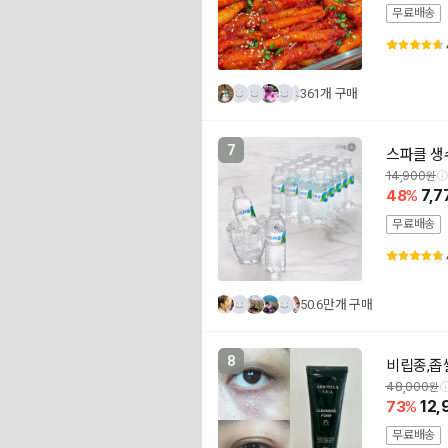
무료배송
361개 구매
7
스파클 생수 
14,900
48
7,7
무료배송
50.6만개 구매
8
비립종,좁
48,000
73
12,
무료배송