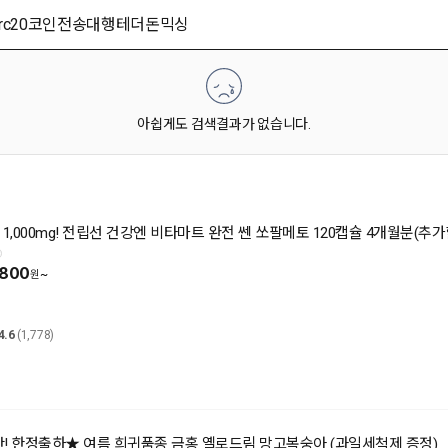
아쉽게도 검색결과가 없습니다.
 1,000mg! 전립선 건강엔 비타마트 완전 쎈 쏘팔메토 120캡슐 4개월분(추가
,800
~
4.6
(1,778)
간! 한정출하★ 여름 희귀품종 금홍 옐로드림 망고복숭아 (과일세척제 증정)