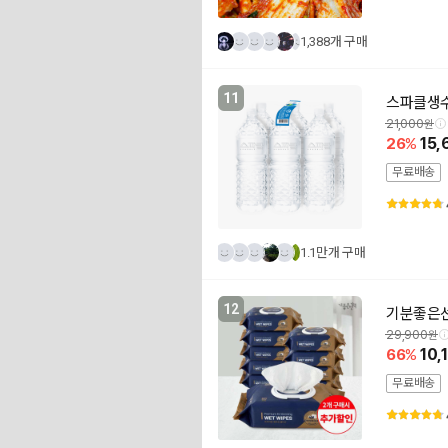
1,388개 구매
11
스파클생수
21,000
26
15,
무료배송
1.1만개 구매
12
기분좋은선택
29,900
66
10,
무료배송