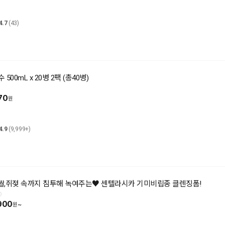
4.7
(43)
500mL x 20병 2팩 (총40병)
70
4.9
(9,999+)
쌀,쥐젖 속까지 침투해 녹여주는♥ 센텔라시카 기미비립종 클렌징폼!
900
~