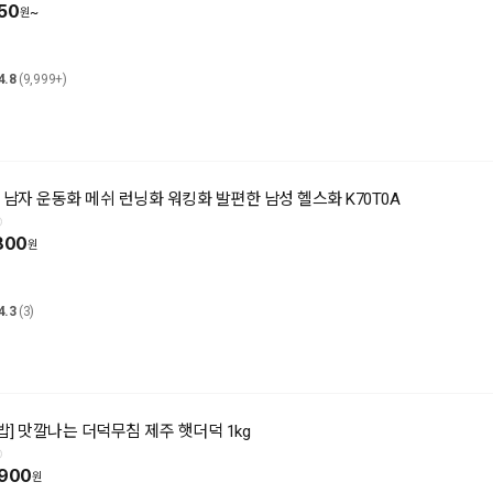
50
~
4.8
(9,999+)
 남자 운동화 메쉬 런닝화 워킹화 발편한 남성 헬스화 K70T0A
800
4.3
(3)
] 맛깔나는 더덕무침 제주 햇더덕 1kg
,900