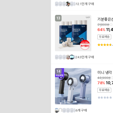
12.1만개 구매
13
기분좋은선택
31,800
64
11,
무료배송
24.3만개 구매
14
미니 냉각
48,900
78
10,
무료배송
6개 구매