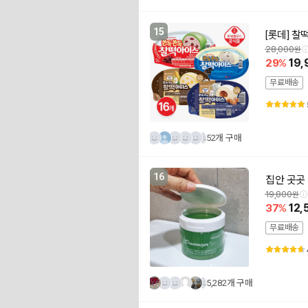
15
[롯데] 찰
28,000
29
19,
무료배송
52개 구매
16
집안 곳곳
19,800
37
12,
무료배송
5,282개 구매