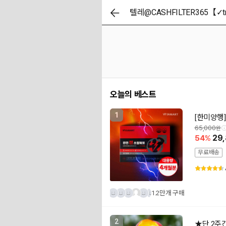
오늘의 베스트
1
[한미양행]
65,000
54
29
무료배송
1.2만개 구매
2
★단 2주