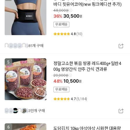
바디 핏유어코어(new 핑크에디션 추가)
48,000
36
30,500
무료배송
4.8
(10)
81개 구매
5
정말고소한 볶음 땅콩 레드400g+일반4
00g 영양간식 안주 간식 견과류
20,000
48
10,500
무료배송
4.7
(5,184)
3만개 구매
6
도담김치 10kg 아삭아삭 시원한 대용량