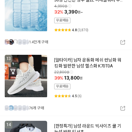
36병 안전한 생수 물2L 미네랄워터 무라
벨생수 샘물
4,990
32
3,390
~
무료배송
4.8
(3,870)
1.4만개 구매
13
[알타이카] 남자 운동화 메쉬 런닝화 워
킹화 발편한 남성 헬스화 K70T0A
22,800
39
13,800
무료배송
4.5
(6)
76개 구매
14
[한정특가] 남성 라운드 빅사이즈 쿨 기
능성 반팔 티셔츠