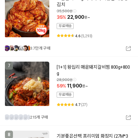
김치
35,500
35
22,900
~
무료배송
4.6
(5,293)
3.7만개 구매
7
[1+1] 왕십리 매운돼지갈비찜 800g+800
g
28,900
59
11,900
~
무료배송
4.7
(27)
215개 구매
8
기분좋은선택 프리미엄 화장지 (27M*3