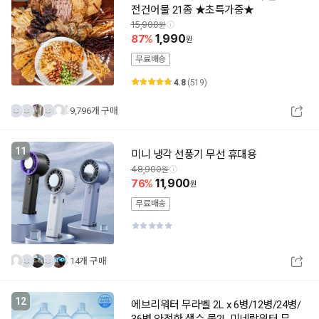
전건어물 21종 ★초특가중★
15,900
87
1,990
무료배송
4.8
(519)
9,796개 구매
11
미니 냉각 선풍기 무선 휴대용
48,900
76
11,900
무료배송
14개 구매
12
에브리워터 무라벨 2L x 6병/12병/24병/