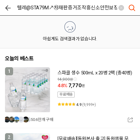
아쉽게도 검색결과가 없습니다.
오늘의 베스트
1
스파클 생수 500mL x 20병 2팩 (총40병)
14,900
48
7,770
무료배송
4.9
(9,999+)
50.6만개 구매
2
[무료배송][동원본사 출고] 동원샘물 무