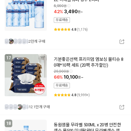
5,990
42
3,490
~
무료배송
4.8
(1,176)
2만개 구매
17
기분좋은선택 프리미엄 엠보싱 물티슈 8
0매*10팩 세트 (20팩 추가할인)
29,900
66
10,100
~
무료배송
4.8
(9,999+)
12.1만개 구매
18
동원샘물 무라벨 500ML x 20병 안전한
생수 물500 미네랄워터 무라벨생수 샘