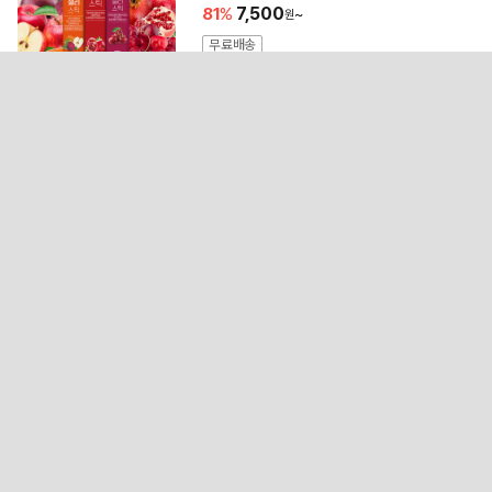
81
7,500
~
무료배송
4.8
(738)
1.4만개 구매
23
김영주 26년 신제품 쿨냉감 반팔사방스
판티셔츠 3종택1
138,000
93
9,500
무료배송
4.3
(3)
67개 구매
24
[백종원pic]예산시장 국내산 도래창 1kg
2kg
19,900