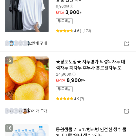
9,900
61
3,900
무료배송
4.6
(1,173)
2만개 구매
15
★당도보장★ 자두명가 의성옥자두 대
석자두 피자두 후무사 홍로센자두 도담
자두 추희 속빨간자두
24,800
64
8,900
~
무료배송
4.9
(7)
321개 구매
16
동원샘물 2L x 12병/6병 안전한 생수 물
2L 미네랄워터 생수 2리터