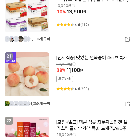
19,900
30
13,900
4.6
(117)
1,113개 구매
21
[산지직송] 맛있는 털복숭아 4kg 초특가
99,000
89
11,100
무료배송
4.6
(693)
4,058개 구매
22
[포장+벌크] 탱글 석류 저분자콜라겐 젤
리스틱 골라담기(석류,타트체리,ABC주
스)
38,900