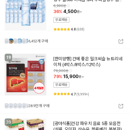
물
6,990
36
4,500
~
무료배송
4.8
(638)
6,452개 구매
19
[한미양행] 간에 좋은 밀크씨슬 뉴트리네
이처 (4박스/8박스/12박스)
76,000
79
15,900
~
무료배송
4.7
(9,999+)
28.9만개 구매
20
[광야식품]건강 파우치 음료 5종 모음전
(석류, 오미자, 산수유, 블루베리, 복분자)