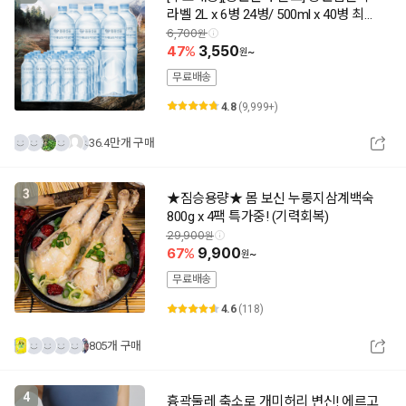
라벨 2L x 6병 24병/ 500ml x 40병 최근
제조 상품출고 동원공식대리점
6,700
47
3,550
~
무료배송
4.8
(9,999+)
36.4만개 구매
3
★짐승용량★ 몸 보신 누룽지삼계백숙
800g x 4팩 특가중! (기력회복)
29,900
67
9,900
~
무료배송
4.6
(118)
805개 구매
4
흉곽둘레 축소로 개미허리 변신! 에르고