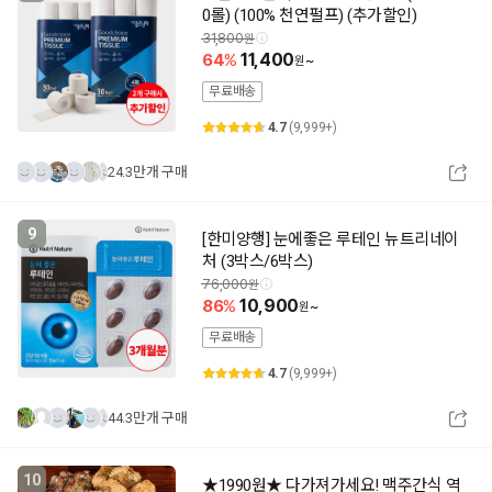
0롤) (100% 천연펄프) (추가할인)
31,800
64
11,400
~
무료배송
4.7
(9,999+)
24.3만개 구매
9
[한미양행] 눈에좋은 루테인 뉴트리네이
처 (3박스/6박스)
76,000
86
10,900
~
무료배송
4.7
(9,999+)
44.3만개 구매
10
★1990원★ 다가져가세요! 맥주간식 역