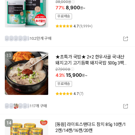
할인)
38,000
77
8,900
~
무료배송
4.7
(9,999+)
10.2만개 구매
13
★초특가 국밥★ 2+2 한우사골 국내산
돼지고기 고기듬뿍 돼지국밥 500g 3팩 /
5팩 / 10팩
27,900
43
15,900
~
무료배송
4.7
(7)
117개 구매
14
[동원] 라이트스탠다드 참치 85g 10캔/1
2캔/14캔/16캔/20캔