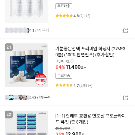
무료배송
4.8
(2,118)
1.1만개 구매
21
기분좋은선택 프리미엄 화장지 (27M*3
0롤) (100% 천연펄프) (추가할인)
31,800
64
11,400
~
무료배송
4.7
(9,999+)
24.3만개 구매
22
[1+1] 질레트 호환용 면도날 프로글라이
드 퓨전 (총 8개입)
19,900
35
12,900