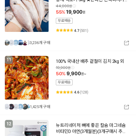
★
44,000
55
19,900
무료배송
4.7
(501)
3,236개 구매
11
100% 국내산 배추 겉절이 김치 2kg 외
19,900
50
9,900
~
무료배송
4.6
(128)
1,425개 구매
12
뉴트리네이처 뼈에 좋은 칼슘 마그네슘
비타민D 아연(3개월분)(3개구매시 추가