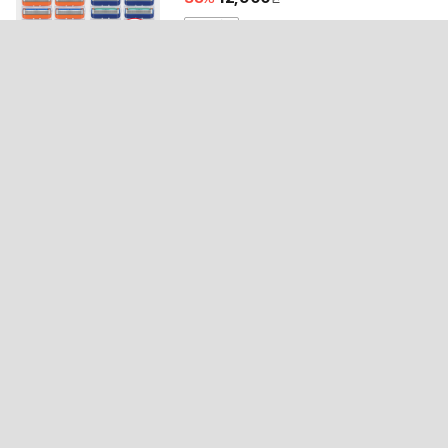
무료배송
4.7
(1,595)
1.5만개 구매
23
찌든때 묵은때 타파!!! 향이 오래가는 갓
성비 세탁세제/섬유유연제 3L×4개 킹콩
용량
21,300
54
9,900
~
무료배송
4.6
(2,208)
1.5만개 구매
24
[종근당건강] 프리미엄 비타민C 1000m
g 100정(100일분) / 순백색 수용성 비타
민씨
60,000
82
10,900
~