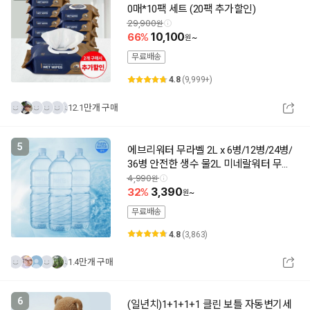
0매*10팩 세트 (20팩 추가할인)
29,900
66
10,100
~
무료배송
4.8
(9,999+)
12.1만개 구매
5
에브리워터 무라벨 2L x 6병/12병/24병/
36병 안전한 생수 물2L 미네랄워터 무라
벨생수 샘물
4,990
32
3,390
~
무료배송
4.8
(3,863)
1.4만개 구매
6
(일년치)1+1+1+1 클린 보틀 자동변기세