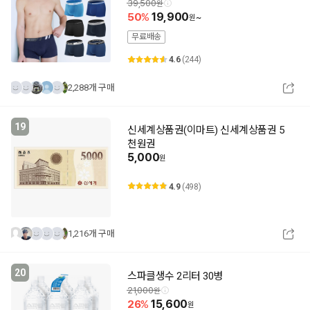
39,500
50
19,900
~
무료배송
4.6
(244)
2,288개 구매
19
신세계상품권(이마트) 신세계상품권 5
천원권
5,000
4.9
(498)
1,216개 구매
20
스파클생수 2리터 30병
21,000
26
15,600