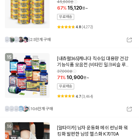
45,600
67
15,120
~
무료배송
4.8
(4,272)
2.5만개 구매
15
[내츄럴365]캐나다 직수입 대용량 건강
기능식품 모음전 (비타민 밀크씨슬 루테
인 오메가3 쏘팔메토 칼슘 프로폴리스
37,000
유산균)
71
10,900
~
무료배송
4.7
(3,464)
10.6만개 구매
16
[알타이카] 남자 운동화 메쉬 런닝화 워
킹화 발편한 남성 헬스화 K70T0A