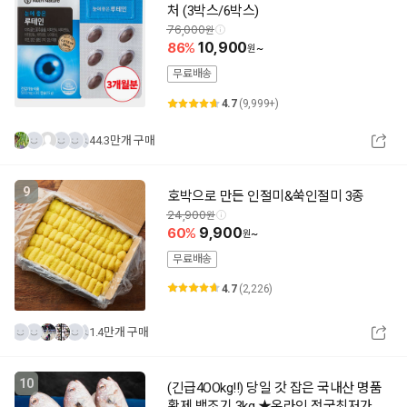
처 (3박스/6박스)
76,000
86
10,900
~
무료배송
4.7
(9,999+)
44.3만개 구매
9
호박으로 만든 인절미&쑥인절미 3종
24,900
60
9,900
~
무료배송
4.7
(2,226)
1.4만개 구매
10
(긴급4OOkg!!) 당일 갓 잡은 국내산 명품
황제 백조기 3kg ★온라인 전국최저가