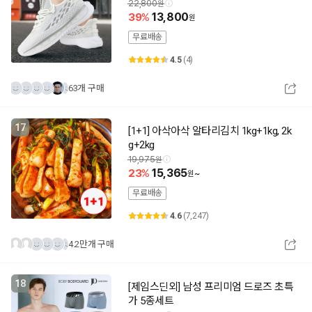
22,800
39
13,800
무료배송
4.5
(4)
63개 구매
17
[1+1] 아삭아삭 알타리김치 1kg+1kg, 2k
g+2kg
19,975
23
15,365
~
무료배송
4.6
(7,247)
4.2만개 구매
18
[제임스딘외] 남성 프리미엄 드로즈 초특
가 5종세트