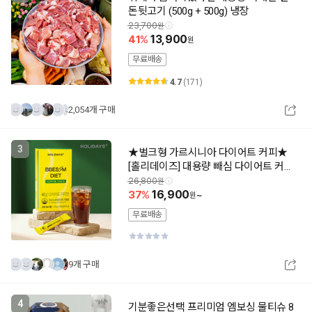
돈뒷고기 (500g + 500g) 냉장
23,700
41
13,900
무료배송
4.7
(171)
2,054개 구매
3
★벌크형 가르시니아 다이어트 커피★
[홀리데이즈] 대용량 빼심 다이어트 커피
맛 100포/200포/300포 신제품 출시 최
26,800
저특가
37
16,900
~
무료배송
9개 구매
4
기분좋은선택 프리미엄 엠보싱 물티슈 8