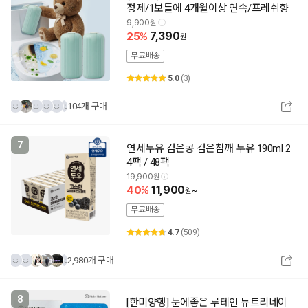
정제/1보틀에 4개월이상 연속/프레쉬향
9,900
25
7,390
무료배송
5.0
(3)
104개 구매
7
연세두유 검은콩 검은참깨 두유 190ml 2
4팩 / 48팩
19,900
40
11,900
~
무료배송
4.7
(509)
2,980개 구매
8
[한미양행] 눈에좋은 루테인 뉴트리네이