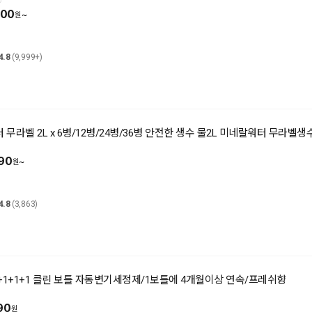
100
~
4.8
(9,999+)
무라벨 2L x 6병/12병/24병/36병 안전한 생수 물2L 미네랄워터 무라벨생
90
~
4.8
(3,863)
1+1+1+1 클린 보틀 자동변기세정제/1보틀에 4개월이상 연속/프레쉬향
90