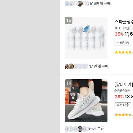
10.6만개 구매
15
스파클생수 5
18,000
35
11,
무료배송
1.1만개 구매
16
[알타이카]
22,800
39
13,
무료배송
63개 구매