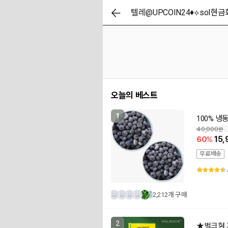
오늘의 베스트
1
100% 냉
40,000
60
15,
무료배송
2,212개 구매
2
★벌크형 