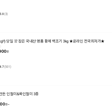
5.0
(3)
kg!!) 당일 갓 잡은 국내산 명품 황제 백조기 3kg ★온라인 전국최저가★
900
4.7
(501)
만든 인절미&쑥인절미 3종
900
~