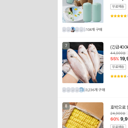
무료배송
104개 구매
7
(긴급4OO
44,000
55
19,
무료배송
3,236개 구매
8
호박으로 
24,900
60
9,
무료배송