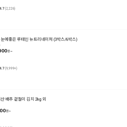
4.7
(2,226)
] 눈에좋은 루테인 뉴트리네이처 (3박스/6박스)
900
~
4.7
(9,999+)
내산 배추 겉절이 김치 2kg 외
900
~