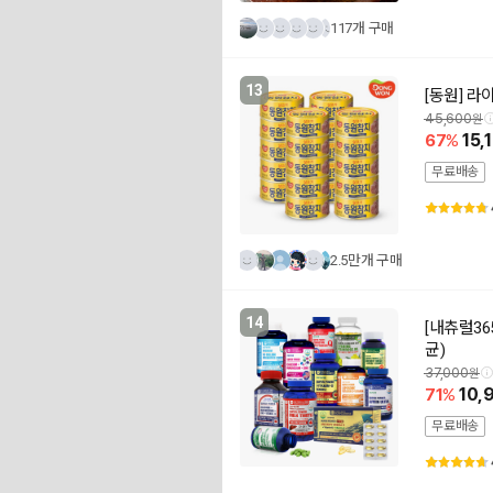
117개 구매
13
[동원] 라
45,600
67
15,
무료배송
2.5만개 구매
14
[내츄럴3
균)
37,000
71
10,
무료배송