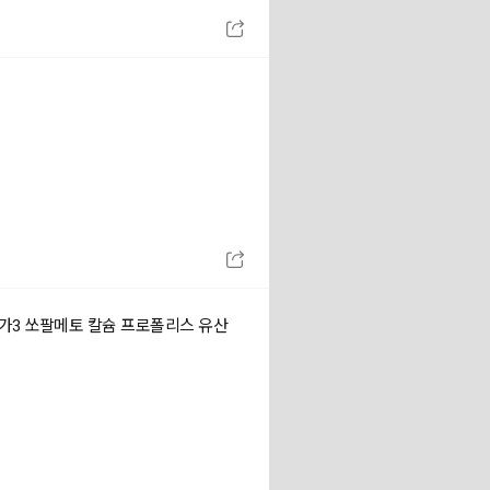
메가3 쏘팔메토 칼슘 프로폴리스 유산