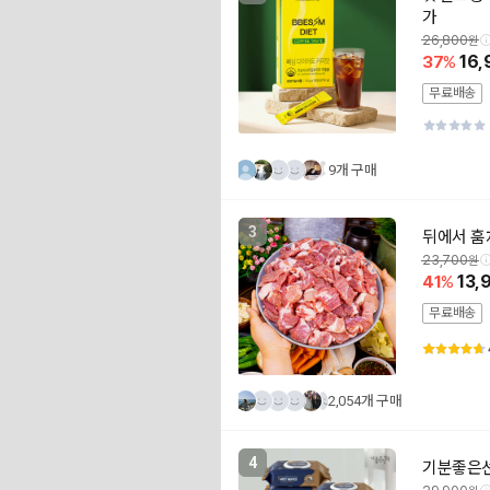
가
26,800
37
16,
무료배송
9개 구매
3
뒤에서 훔쳐
23,700
41
13,
무료배송
2,054개 구매
4
기분좋은선택