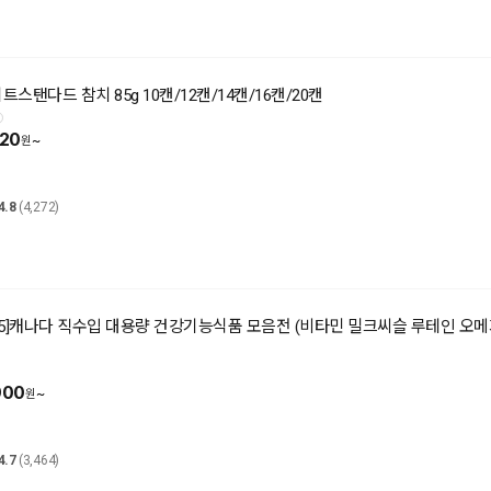
이트스탠다드 참치 85g 10캔/12캔/14캔/16캔/20캔
120
~
4.8
(4,272)
65]캐나다 직수입 대용량 건강기능식품 모음전 (비타민 밀크씨슬 루테인 오
900
~
4.7
(3,464)