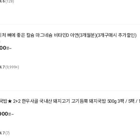
4.6
(128)
처 뼈에 좋은 칼슘 마그네슘 비타민D 아연(3개월분)(3개구매시 추가할인)
900
~
4.7
(9,999+)
밥★ 2+2 한우사골 국내산 돼지고기 고기듬뿍 돼지국밥 500g 3팩 / 5팩 / 
900
~
4.7
(7)