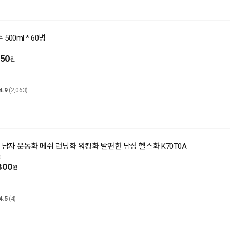
00ml * 60병
650
4.9
(2,063)
 남자 운동화 메쉬 런닝화 워킹화 발편한 남성 헬스화 K70T0A
800
4.5
(4)