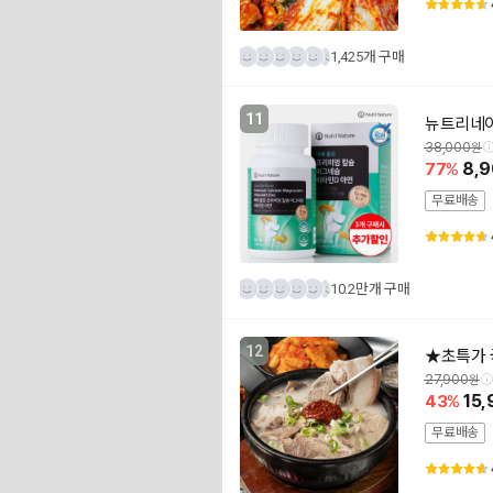
1,425개 구매
11
뉴트리네이
38,000
77
8,
무료배송
10.2만개 구매
12
★초특가 국
27,900
43
15,
무료배송