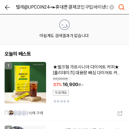
아쉽게도 검색결과가 없습니다.
오늘의 베스트
1
★벌크형 가르시니아 다이어트 커피★
[홀리데이즈] 대용량 빼심 다이어트 커피
맛 100포/200포/300포 신제품 출시 최
26,800
저특가
37
16,900
~
무료배송
10개 구매