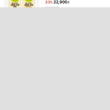
23
22,900
무료배송
4.8
(351)
2,629개 구매
23
까발로 남성 여성 운동화 런닝화 CA011
44,900
18
36,900
무료배송
4.7
(26)
276개 구매
24
혼자서도 깨끗하게 양면 등밀이 타올 1+
1+1+1
13,900
50
6,900
~