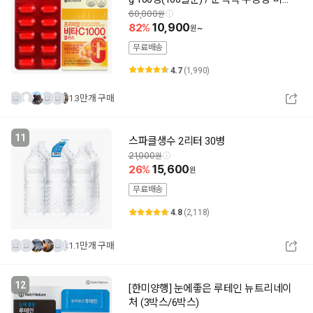
민씨
60,000
82
10,900
~
무료배송
4.7
(1,990)
1.3만개 구매
11
스파클생수 2리터 30병
21,000
26
15,600
무료배송
4.8
(2,118)
1.1만개 구매
12
[한미양행] 눈에좋은 루테인 뉴트리네이
처 (3박스/6박스)