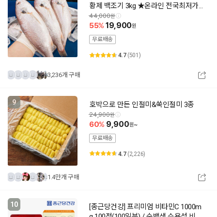
황제 백조기 3kg ★온라인 전국최저가
★
44,000
55
19,900
무료배송
4.7
(501)
3,236개 구매
9
호박으로 만든 인절미&쑥인절미 3종
24,900
60
9,900
~
무료배송
4.7
(2,226)
1.4만개 구매
10
[종근당건강] 프리미엄 비타민C 1000m
g 100정(100일분) / 순백색 수용성 비타