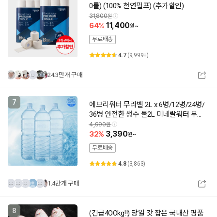
0롤) (100% 천연펄프) (추가할인)
31,800
64
11,400
~
무료배송
4.7
(9,999+)
24.3만개 구매
7
에브리워터 무라벨 2L x 6병/12병/24병/
36병 안전한 생수 물2L 미네랄워터 무라
벨생수 샘물
4,990
32
3,390
~
무료배송
4.8
(3,863)
1.4만개 구매
8
(긴급4OOkg!!) 당일 갓 잡은 국내산 명품