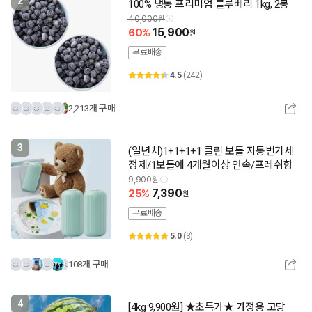
2
100% 냉동 프리미엄 블루베리 1kg, 2봉
40,000
60
15,900
무료배송
4.5
(242)
2,213개 구매
3
(일년치)1+1+1+1 클린 보틀 자동변기세
정제/1보틀에 4개월이상 연속/프레쉬향
9,900
25
7,390
무료배송
5.0
(3)
108개 구매
4
[4kg 9,900원] ★초특가★ 가정용 고당