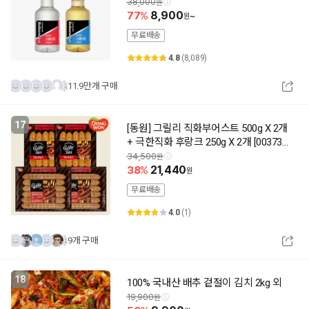
38,000
77
8,900
~
무료배송
4.8
(8,089)
11.9만개 구매
17
[동원] 그릴리 직화부어스트 500g X 2개
+ 극한직화 후랑크 250g X 2개 [003732
591]
34,500
38
21,440
무료배송
4.0
(1)
9개 구매
18
100% 국내산 배추 겉절이 김치 2kg 외
19,900