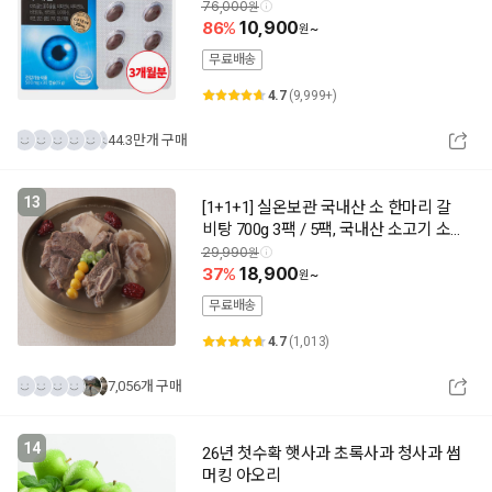
76,000
86
10,900
~
무료배송
4.7
(9,999+)
44.3만개 구매
13
[1+1+1] 실온보관 국내산 소 한마리 갈
비탕 700g 3팩 / 5팩, 국내산 소고기 소
갈비탕 소한마리전골 어복쟁반
29,990
37
18,900
~
무료배송
4.7
(1,013)
7,056개 구매
14
26년 첫수확 햇사과 초록사과 청사과 썸
머킹 아오리