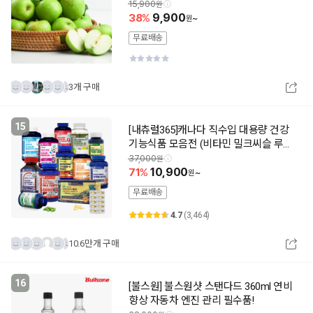
15,900
38
9,900
~
무료배송
3개 구매
15
[내츄럴365]캐나다 직수입 대용량 건강
기능식품 모음전 (비타민 밀크씨슬 루테
인 오메가3 쏘팔메토 칼슘 프로폴리스
37,000
유산균)
71
10,900
~
무료배송
4.7
(3,464)
10.6만개 구매
16
[불스원] 불스원샷 스탠다드 360ml 연비
향상 자동차 엔진 관리 필수품!