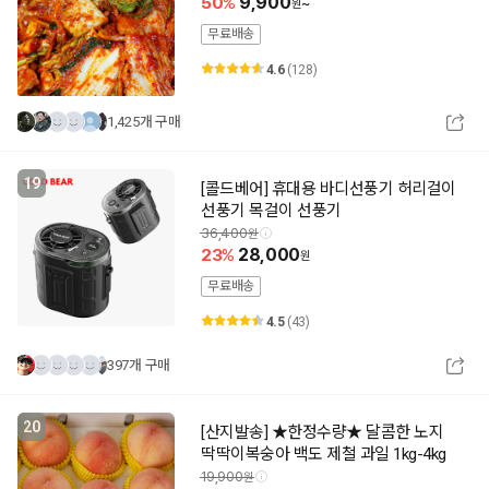
50
9,900
~
무료배송
4.6
(128)
1,425개 구매
19
[콜드베어] 휴대용 바디선풍기 허리걸이
선풍기 목걸이 선풍기
36,400
23
28,000
무료배송
4.5
(43)
397개 구매
20
[산지발송] ★한정수량★ 달콤한 노지
딱딱이복숭아 백도 제철 과일 1kg-4kg
19,900