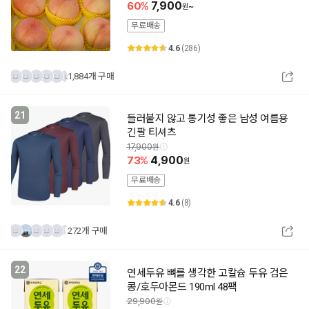
60
7,900
~
무료배송
4.6
(286)
1,884개 구매
21
들러붙지 않고 통기성 좋은 남성 여름용
긴팔 티셔츠
17,900
73
4,900
무료배송
4.6
(8)
272개 구매
22
연세두유 뼈를 생각한 고칼슘 두유 검은
콩/호두아몬드 190ml 48팩
29,900