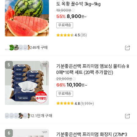
도 옥황 꿀수박 3kg~9kg
19,900
55
8,900
~
무료배송
4.5
(35)
249개 구매
5
기분좋은선택 프리미엄 엠보싱 물티슈 8
0매*10팩 세트 (20팩 추가할인)
29,900
66
10,100
~
무료배송
4.8
(9,999+)
12.1만개 구매
6
기분좋은선택 프리미엄 화장지 (27M*3