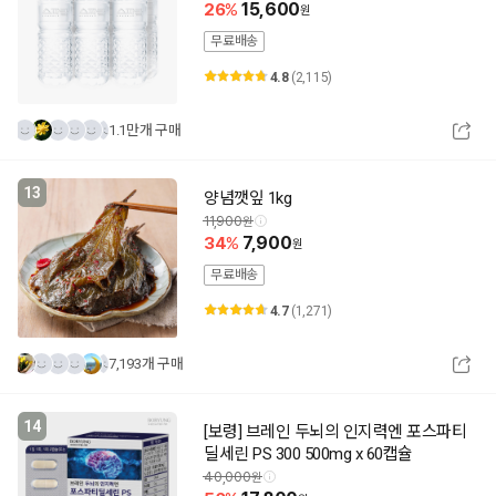
26
15,600
무료배송
4.8
(2,115)
1.1만개 구매
13
양념깻잎 1kg
11,900
34
7,900
무료배송
4.7
(1,271)
7,193개 구매
14
[보령] 브레인 두뇌의 인지력엔 포스파티
딜세린 PS 300 500mg x 60캡슐
40,000