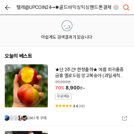
아쉽게도 검색결과가 없습니다.
오늘의 베스트
1
★단 2주간! 한정출하★ 여름 희귀품종
금홍 옐로드림 망고복숭아 (과일세척제
증정)
30,000
70
8,900
~
무료배송
4.6
(68)
861개 구매