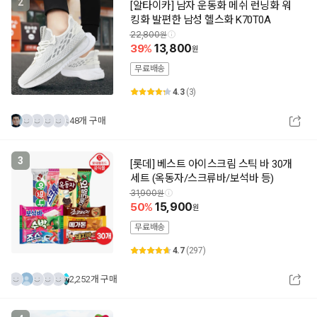
2
[알타이카] 남자 운동화 메쉬 런닝화 워
킹화 발편한 남성 헬스화 K70T0A
22,800
39
13,800
무료배송
4.3
(3)
48개 구매
3
[롯데] 베스트 아이스크림 스틱 바 30개
세트 (옥동자/스크류바/보석바 등)
31,900
50
15,900
무료배송
4.7
(297)
2,252개 구매