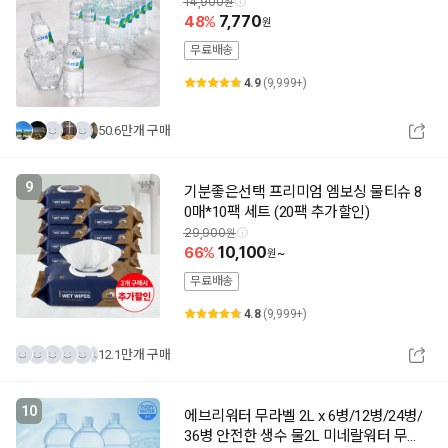
14,900
48
7,770
무료배송
4.9
(9,999+)
50.6만개 구매
9
기분좋은선택 프리미엄 엠보싱 물티슈 8
0매*10팩 세트 (20팩 추가할인)
29,900
66
10,100
~
무료배송
4.8
(9,999+)
12.1만개 구매
10
에브리워터 무라벨 2L x 6병/12병/24병/
36병 안전한 생수 물2L 미네랄워터 무라