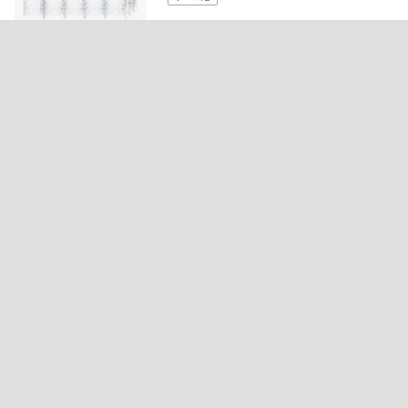
4.9
(655)
3,960개 구매
23
풀무원 곡물차 하루귀리 500ml x 20개/6
0개 차음료 음료수
18,000
41
10,590
~
무료배송
4.8
(19)
232개 구매
24
[10인분 대용량] 냉면거리 명물 화평동
세숫대야 왕 냉면 (물 / 비빔) 10인분 세
트
32,900
61
12,900
~