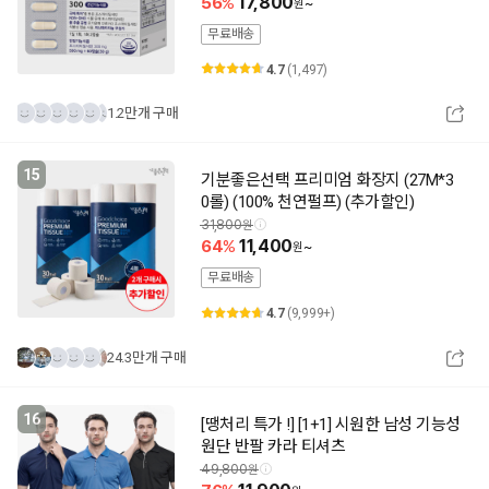
56
17,800
~
무료배송
4.7
(1,497)
1.2만개 구매
15
기분좋은선택 프리미엄 화장지 (27M*3
0롤) (100% 천연펄프) (추가할인)
31,800
64
11,400
~
무료배송
4.7
(9,999+)
24.3만개 구매
16
[땡처리 특가 !] [1+1] 시원한 남성 기능성
원단 반팔 카라 티셔츠
49,800