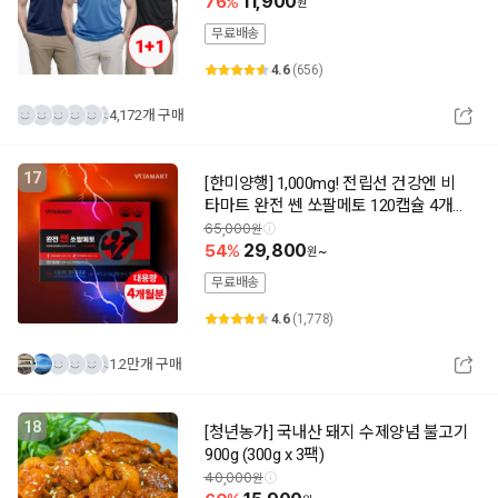
76
11,900
무료배송
4.6
(656)
4,172개 구매
17
[한미양행] 1,000mg! 전립선 건강엔 비
타마트 완전 쎈 쏘팔메토 120캡슐 4개월
분(추가할인)
65,000
54
29,800
~
무료배송
4.6
(1,778)
1.2만개 구매
18
[청년농가] 국내산 돼지 수제양념 불고기
900g (300g x 3팩)
40,000