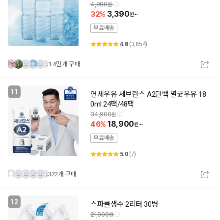
벨생수 샘물
4,990
32
3,390
~
무료배송
4.8
(3,854)
1.4만개 구매
11
연세우유 세브란스 A2단백 멸균우유 18
0ml 24팩/48팩
34,900
46
18,900
~
무료배송
5.0
(7)
322개 구매
12
스파클생수 2리터 30병
21,000