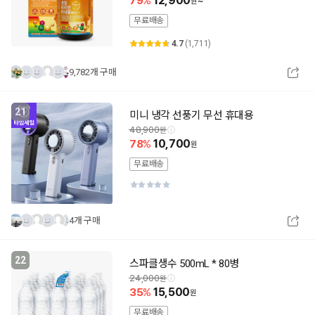
79
12,900
~
무료배송
4.7
(1,711)
9,782개 구매
21
미니 냉각 선풍기 무선 휴대용
48,900
78
10,700
무료배송
4개 구매
22
스파클생수 500mL * 80병
24,000
35
15,500
무료배송