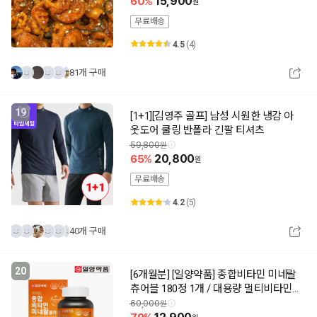
60
15,900
무료배송
4.5
(4)
81개 구매
19
[1+1][김영주 골프] 남성 시원한 냉감 아
웃도어 쿨링 반폴라 긴팔 티셔츠
59,800
65
20,800
무료배송
4.2
(5)
40개 구매
20
[6개월분] [일양약품] 종합비타민 미네랄
츄어블 180정 1개 / 대용량 멀티비타민
비타민
60,000