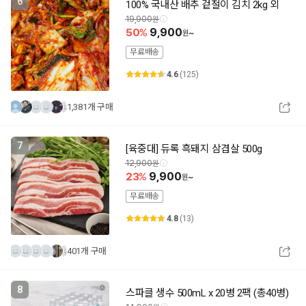
6
100% 국내산 배추 겉절이 김치 2kg 외
19,900
50
9,900
~
무료배송
4.6
(125)
1,381개 구매
7
[육중대] 듀록 흑돼지 삼겹살 500g
12,900
23
9,900
~
무료배송
4.8
(13)
401개 구매
8
스파클 생수 500mL x 20병 2팩 (총40병)