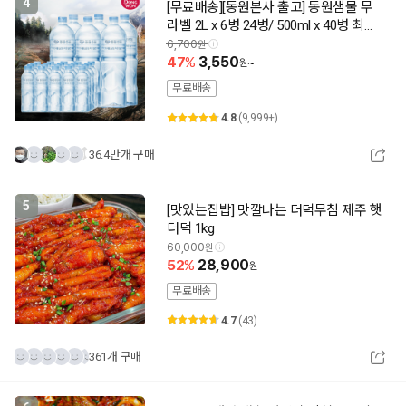
4
[무료배송][동원본사 출고] 동원샘물 무
라벨 2L x 6병 24병/ 500ml x 40병 최근
제조 상품출고 동원공식대리점
6,700
47
3,550
~
무료배송
4.8
(9,999+)
36.4만개 구매
5
[맛있는집밥] 맛깔나는 더덕무침 제주 햇
더덕 1kg
60,000
52
28,900
무료배송
4.7
(43)
361개 구매