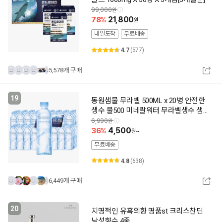
99,000
78
21,800
내일도착
무료배송
4.7
(577)
5,578개 구매
19
동원샘물 무라벨 500ML x 20병 안전한
생수 물500 미네랄워터 무라벨생수 샘
물
6,990
36
4,500
~
무료배송
4.8
(638)
6,449개 구매
20
치명적인 유혹의향 명품st 크리스찬딘
남성향수 4종