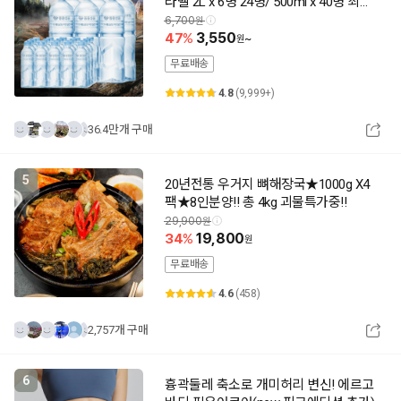
라벨 2L x 6병 24병/ 500ml x 40병 최근
제조 상품출고 동원공식대리점
6,700
47
3,550
~
무료배송
4.8
(9,999+)
36.4만개 구매
5
20년전통 우거지 뼈해장국★1000g X4
팩★8인분양!! 총 4kg 괴물특가중!!
29,900
34
19,800
무료배송
4.6
(458)
2,757개 구매
6
흉곽둘레 축소로 개미허리 변신! 에르고