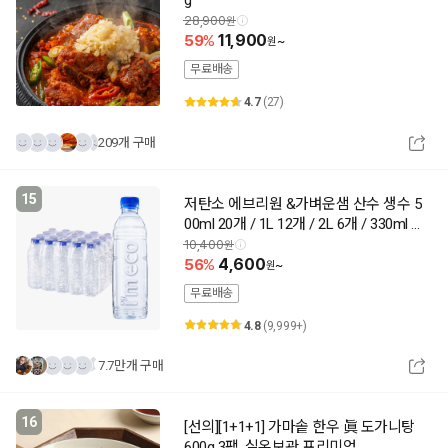
28,900
59
11,900
~
무료배송
4.7
(27)
209개 구매
15
저탄소 에브리원 &가벼운샘 산수 생수 5
00ml 20개 / 1L 12개 / 2L 6개 / 330ml 2
0개
10,400
56
4,600
~
무료배송
4.8
(9,999+)
7.7만개 구매
16
[선의][1+1+1] 가마솥 한우 眞 도가니탕
600g 3팩, 실온보관 프리미엄