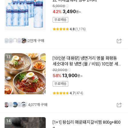
2L 미네랄워터 생수 2리터
5,990
42
3,490
~
무료배송
4.8
(1,176)
2만개 구매
13
[10인분 대용량] 냉면거리 명물 화평동
세숫대야 왕 냉면 (물 / 비빔) 10인분 세
트
32,900
58
13,900
~
무료배송
4.7
(474)
4,077개 구매
14
[1+1] 왕십리 매운돼지갈비찜 800g+800
g