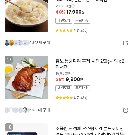
29,900
40
17,900
내일도착
무료배송
4.7
(205)
2,303개 구매
17
점보 통닭다리 훈제 치킨 250g내외 x 2
팩/4팩
15,900
38
9,900
~
내일도착
무료배송
4.7
(454)
4,360개 구매
18
소중한 관절에 오스틴제약 콘드로이친
골드 1000mg X 30정 X 3개입[3개월분]