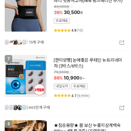
바디 핏유어코어(new 핑크에디션 추가)
48,000
36
30,500
무료배송
4.8
(10)
73개 구매
7
[한미양행] 눈에좋은 루테인 뉴트리네이
처 (3박스/6박스)
76,000
86
10,900
~
내일도착
무료배송
4.7
(9,999+)
44.3만개 구매
8
★짐승용량★ 몸 보신 누룽지삼계백숙