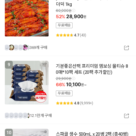
더덕 1kg
60,000
52
28,900
무료배송
4.7
(43)
369개 구매
9
기분좋은선택 프리미엄 엠보싱 물티슈 8
0매*10팩 세트 (20팩 추가할인)
29,900
66
10,100
~
무료배송
4.8
(9,999+)
12.1만개 구매
10
스파클 생수 500mL x 20병 2팩 (총40병)