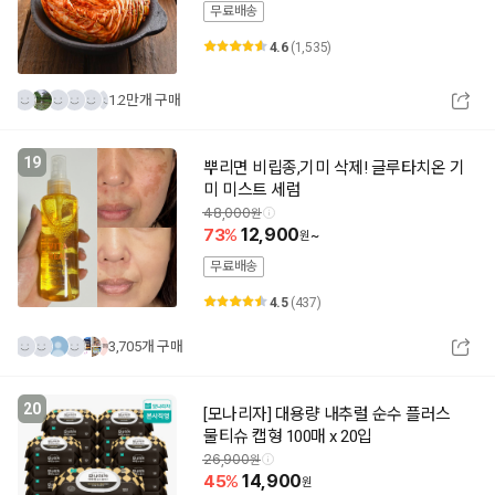
무료배송
4.6
(1,535)
1.2만개 구매
19
뿌리면 비립종,기미 삭제! 글루타치온 기
미 미스트 세럼
48,000
73
12,900
~
무료배송
4.5
(437)
3,705개 구매
20
[모나리자] 대용량 내추럴 순수 플러스
물티슈 캡형 100매 x 20입
26,900
45
14,900