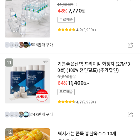
14,900
48
7,770
무료배송
4.9
(9,999+)
50.6만개 구매
11
기분좋은선택 프리미엄 화장지 (27M*3
0롤) (100% 천연펄프) (추가할인)
31,800
64
11,400
~
무료배송
4.7
(9,999+)
24.3만개 구매
12
쪄서가는 쫀득 홍찰옥수수 10개