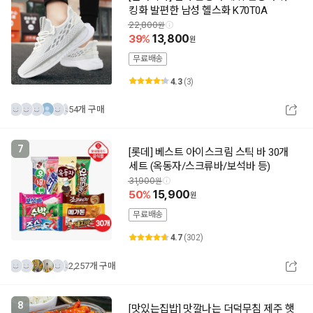
킹화 발편한 남성 헬스화 K70T0A
22,800
39
13,800
무료배송
4.3
(3)
54개 구매
7
[롯데] 베스트 아이스크림 스틱 바 30개
세트 (옥동자/스크류바/보석바 등)
31,900
50
15,900
무료배송
4.7
(302)
2,257개 구매
8
[맛있는집밥] 맛깔나는 더덕무침 제주 햇