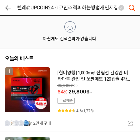
아쉽게도 검색결과가 없습니다.
오늘의 베스트
1
[한미양행] 1,000mg! 전립선 건강엔 비
타마트 완전 쎈 쏘팔메토 120캡슐 4개월
분(추가할인)
65,000
54
29,800
~
무료배송
4.6
(1,778)
1.2만개 구매