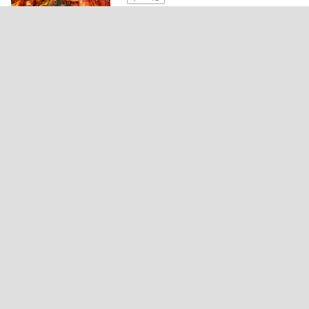
4.6
(126)
1,402개 구매
23
풀무원 곡물차 하루귀리 500ml x 20개/6
0개 차음료 음료수
18,000
41
10,590
~
무료배송
4.8
(19)
234개 구매
24
삼육두유 검은콩과 칼슘 190ml 60팩 흑
임자 두유 파우치 190ml 20팩(총80팩)
70,000
48
36,500
~