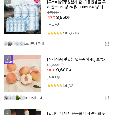
4
[무료배송][동원본사 출고] 동원샘물 무
라벨 2L x 6병 24병/ 500ml x 40병 최근
제조 상품출고 동원공식대리점
6,700
47
3,550
~
무료배송
4.8
(9,999+)
36.4만개 구매
5
[산지직송] 맛있는 털복숭아 4kg 초특가
99,000
90
9,600
무료배송
4.6
(639)
3,982개 구매
6
[알타이카] 남자 운동화 메쉬 런닝화 워