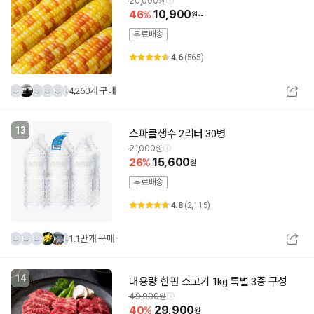
20,000
46
10,900
~
무료배송
4.6
(565)
4,260개 구매
13
스파클생수 2리터 30병
21,000
26
15,600
무료배송
4.8
(2,115)
1.1만개 구매
14
대용량 한판 소고기 1kg 특별 3종 구성
49,900
40
29,900