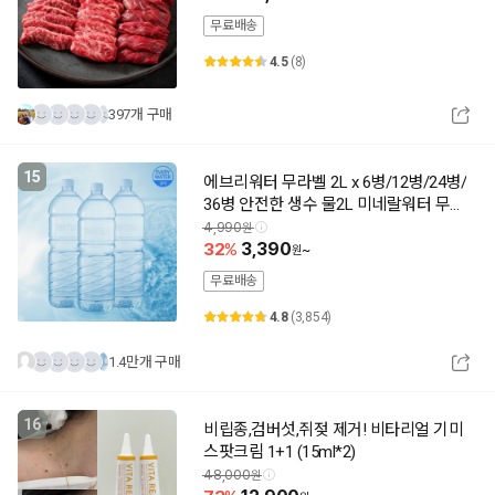
무료배송
4.5
(8)
397개 구매
15
에브리워터 무라벨 2L x 6병/12병/24병/
36병 안전한 생수 물2L 미네랄워터 무라
벨생수 샘물
4,990
32
3,390
~
무료배송
4.8
(3,854)
1.4만개 구매
16
비립종,검버섯,쥐젖 제거! 비타리얼 기미
스팟크림 1+1 (15ml*2)
48,000