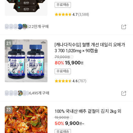
무료배송
4.7
(3,588)
2.2만개 구매
21
[캐나다직수입] 혈행 개선 데일리 오메가
3 700 1,020mg × 90캡슐
79,000
80
15,900
무료배송
4.6
(707)
6,495개 구매
22
100% 국내산 배추 겉절이 김치 2kg 외
19,900
50
9,900
~
무료배송