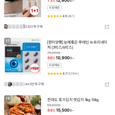
73
12,900
~
무료배송
4.5
(461)
3,923개 구매
17
[한미양행] 눈에좋은 루테인 뉴트리네이
처 (3박스/6박스)
76,000
86
10,900
~
무료배송
4.7
(9,999+)
44.3만개 구매
18
전라도 포기김치 맛김치 5kg 10kg
99,000
84
15,500
~