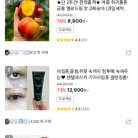
2
★단 2주간! 한정출하★ 여름 희귀품종
금홍 옐로드림 망고복숭아 (과일세척제
증정)
30,000
70
8,900
~
무료배송
4.6
(69)
872개 구매
3
비립종,좁쌀,쥐젖 속까지 침투해 녹여주
는♥ 센텔라시카 기미비립종 클렌징폼!
48,000
73
12,900
~
무료배송
4.5
(542)
4,582개 구매