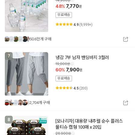
14,900
48
7,770
무료배송
4.9
(9,999+)
50.6만개 구매
7
냉감 7부 남자 밴딩바지 3컬러
19,800
60
7,900
무료배송
4.5
(200)
2,704개 구매
8
[모나리자] 대용량 내추럴 순수 플러스
물티슈 캡형 100매 x 20입
26,900