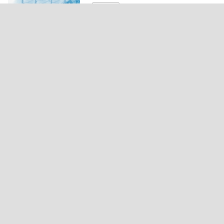
무료배송
4.8
(3,859)
1.4만개 구매
23
[온가족 종합비타민] 리얼닥터 23종 멀
티비타민 123 미네랄 (980mg × 100정)
40,000
58
17,000
~
무료배송
4.7
(306)
1,964개 구매
24
비립종,쥐젖,검버섯 2주 박멸! 센텔라시
카 90% 기미잡티세럼
37,800
61
14,800
~