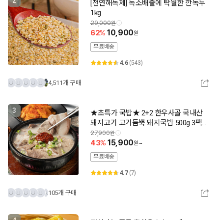
2
[천연해독제] 독소배출에 탁월한 깐녹두
1kg
29,000
62
10,900
무료배송
4.6
(543)
4,511개 구매
3
★초특가 국밥★ 2+2 한우사골 국내산
돼지고기 고기듬뿍 돼지국밥 500g 3팩 /
5팩 / 10팩
27,900
43
15,900
~
무료배송
4.7
(7)
105개 구매