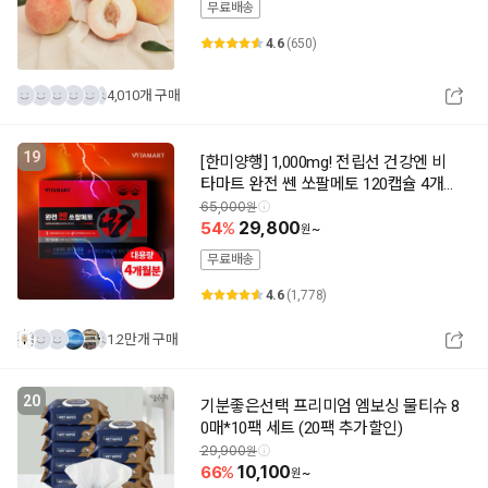
무료배송
4.6
(650)
4,010개 구매
19
[한미양행] 1,000mg! 전립선 건강엔 비
타마트 완전 쎈 쏘팔메토 120캡슐 4개월
분(추가할인)
65,000
54
29,800
~
무료배송
4.6
(1,778)
1.2만개 구매
20
기분좋은선택 프리미엄 엠보싱 물티슈 8
0매*10팩 세트 (20팩 추가할인)
29,900
66
10,100
~