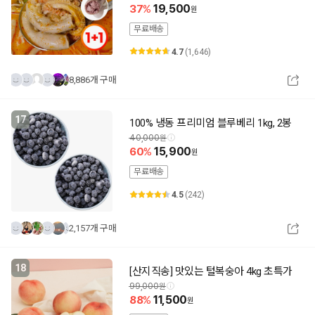
37
19,500
무료배송
4.7
(1,646)
8,886개 구매
17
100% 냉동 프리미엄 블루베리 1kg, 2봉
40,000
60
15,900
무료배송
4.5
(242)
2,157개 구매
18
[산지직송] 맛있는 털복숭아 4kg 초특가
99,000
88
11,500