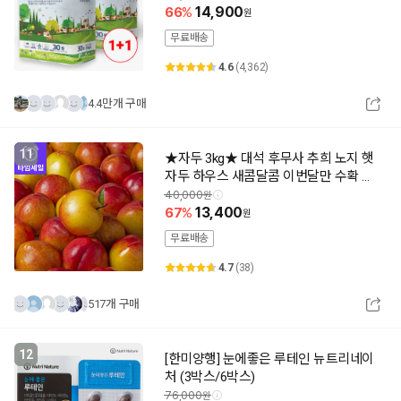
66
14,900
무료배송
4.6
(4,362)
4.4만개 구매
11
★자두 3kg★ 대석 후무사 추희 노지 햇
자두 하우스 새콤달콤 이번달만 수확 산
지직송 제철과일
40,000
67
13,400
무료배송
4.7
(38)
517개 구매
12
[한미양행] 눈에좋은 루테인 뉴트리네이
처 (3박스/6박스)
76,000