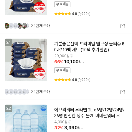
무료배송
4.8
(9,999+)
12.1만개 구매
21
기분좋은선택 프리미엄 엠보싱 물티슈 8
0매*10팩 세트 (20팩 추가할인)
29,900
66
10,100
~
무료배송
4.8
(9,999+)
12.1만개 구매
22
에브리워터 무라벨 2L x 6병/12병/24병/
36병 안전한 생수 물2L 미네랄워터 무라
벨생수 샘물
4,990
32
3,390
~