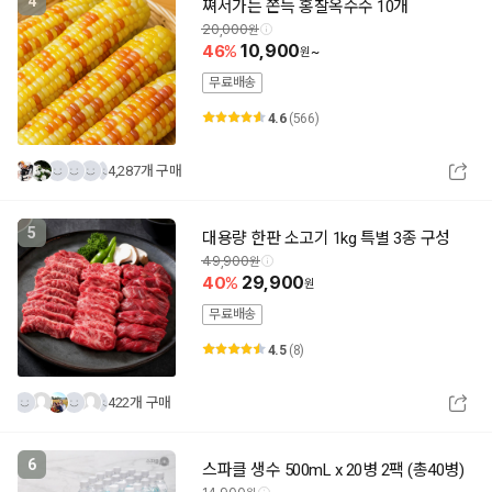
4
쪄서가는 쫀득 홍찰옥수수 10개
20,000
46
10,900
~
무료배송
4.6
(566)
4,287개 구매
5
대용량 한판 소고기 1kg 특별 3종 구성
49,900
40
29,900
무료배송
4.5
(8)
422개 구매
6
스파클 생수 500mL x 20병 2팩 (총40병)