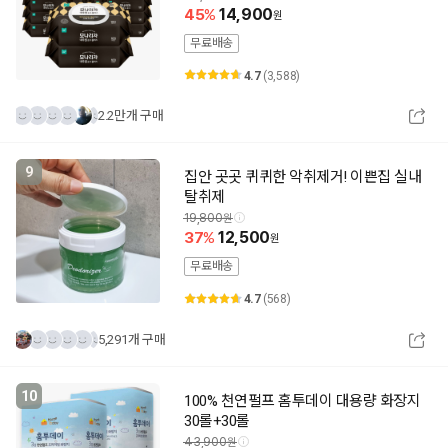
45
14,900
무료배송
4.7
(3,588)
2.2만개 구매
9
집안 곳곳 퀴퀴한 악취제거! 이쁜집 실내
탈취제
19,800
37
12,500
무료배송
4.7
(568)
5,291개 구매
10
100% 천연펄프 홈투데이 대용량 화장지
30롤+30롤
43,900