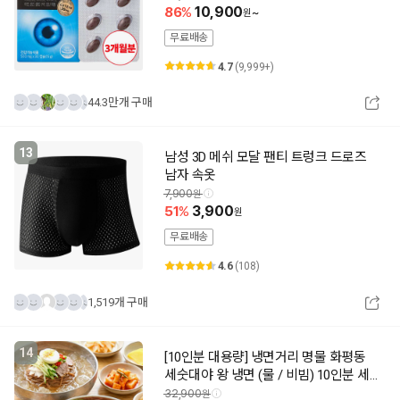
86
10,900
~
무료배송
4.7
(9,999+)
44.3만개 구매
13
남성 3D 메쉬 모달 팬티 트렁크 드로즈
남자 속옷
7,900
51
3,900
무료배송
4.6
(108)
1,519개 구매
14
[10인분 대용량] 냉면거리 명물 화평동
세숫대야 왕 냉면 (물 / 비빔) 10인분 세
트
32,900