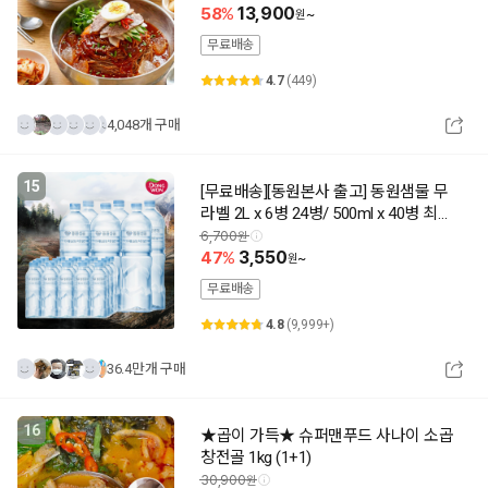
58
13,900
~
무료배송
4.7
(449)
4,048개 구매
15
[무료배송][동원본사 출고] 동원샘물 무
라벨 2L x 6병 24병/ 500ml x 40병 최근
제조 상품출고 동원공식대리점
6,700
47
3,550
~
무료배송
4.8
(9,999+)
36.4만개 구매
16
★곱이 가득★ 슈퍼맨푸드 사나이 소곱
창전골 1kg (1+1)
30,900