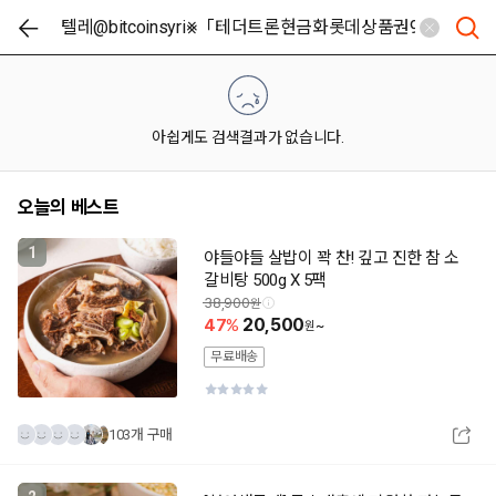
아쉽게도 검색결과가 없습니다.
오늘의 베스트
1
야들야들 살밥이 꽉 찬! 깊고 진한 참 소
갈비탕 500g X 5팩
38,900
47
20,500
~
무료배송
103개 구매